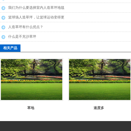
布
我们为什么要选择室内人造草坪地毯
篮球场人造草坪，让篮球运动变得更
安全
人造草坪有什么优点？
什么是不充沙草坪
相关产品
草地
速度多