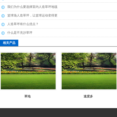
布
我们为什么要选择室内人造草坪地毯
篮球场人造草坪，让篮球运动变得更
安全
人造草坪有什么优点？
什么是不充沙草坪
相关产品
草地
速度多