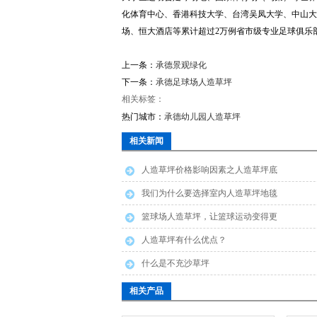
化体育中心、香港科技大学、台湾吴凤大学、中山大
场、恒大酒店等累计超过2万例省市级专业足球俱乐
上一条：
承德景观绿化
下一条：
承德足球场人造草坪
相关标签：
热门城市：
承德幼儿园人造草坪
相关新闻
人造草坪价格影响因素之人造草坪底
布
我们为什么要选择室内人造草坪地毯
篮球场人造草坪，让篮球运动变得更
安全
人造草坪有什么优点？
什么是不充沙草坪
相关产品